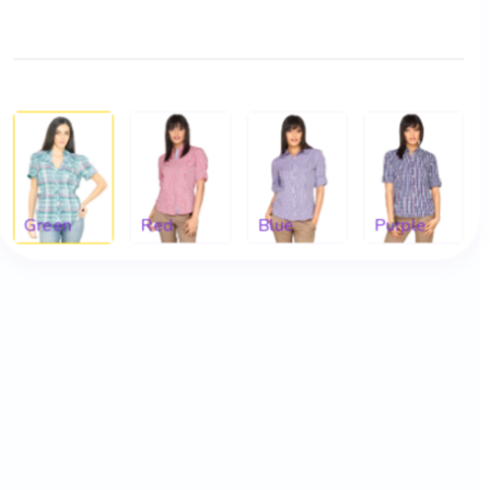
Green
Red
Blue
Purple